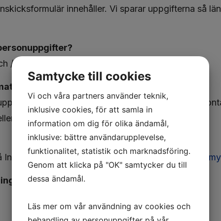
inskicksformulär innehåller. Vi sparar uppgifterna så 
personuppgifter?
h / eller bibehålla en affärsrelation.
Samtycke till cookies
rmationen
Vi och våra partners använder teknik,
ppgifter vi har lagrade om dig. För att göra detta konta
inklusive cookies, för att samla in
eller radering av dina personuppgifter när som helst.
information om dig för olika ändamål,
inklusive: bättre användarupplevelse,
funktionalitet, statistik och marknadsföring.
 på Integritetsskyddsmyndighetens webbplats,
www.imy
Genom att klicka på "OK" samtycker du till
dessa ändamål.
ning
Läs mer om vår användning av cookies och
behandling av personuppgifter på vår