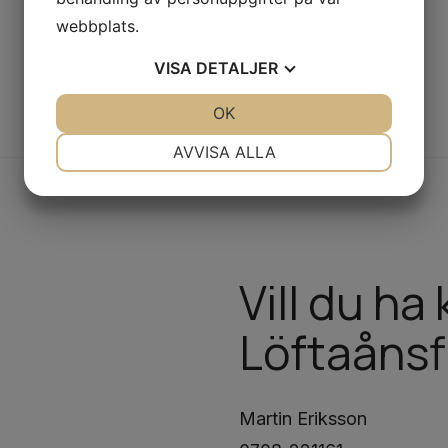
webbplats.
VISA
DETALJER
JA
NEJ
OK
JA
NEJ
NÖDVÄNDIG
INSTÄLLNINGAR
AVVISA ALLA
JA
NEJ
JA
NEJ
MARKNADSFÖRING
STATISTIK
Vill du h
Löftaånsf
Martin Eriksson