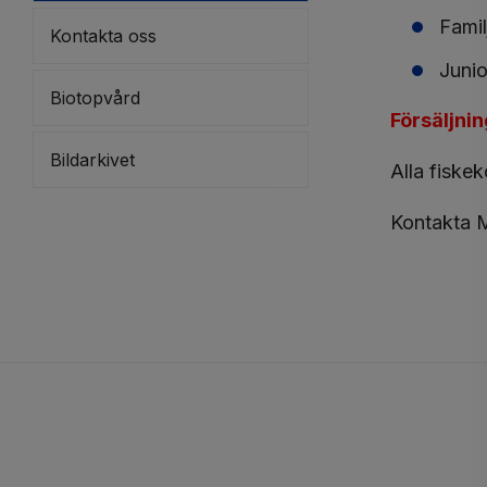
Fami
Kontakta oss
Junio
Biotopvård
Försäljni
Bildarkivet
Alla fiskek
Kontakta M