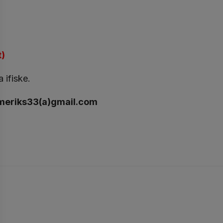
t)
 ifiske.
meriks33(a)gmail.com