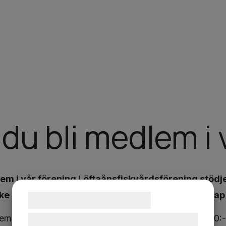
l du bli medlem i
 i vår förening Löftaånsfiskvårdsförening stödjer 
iske i Löftaån. I övrigt erbjuder vi en god kamratskap
Samtykke til cookies
msavgiften är 150:-/år. (Årskort till medlemmar 1500:-
Vi og vores samarbejdspartnere bruger